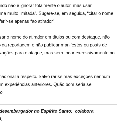
ndo não é ignorar totalmente o autor, mas usar
 muito limitada”. Sugere-se, em seguida, “citar o nome
rir-se apenas “ao atirador”.
ar o nome do atirador em títulos ou com destaque, não
 da reportagem e não publicar manifestos ou posts de
tivações para o ataque, mas sem focar excessivamente no
io nacional a respeito. Salvo raríssimas exceções nenhum
em experiências anteriores. Quão bom seria se
o.
 e desembargador no Espírito Santo; colabora
.