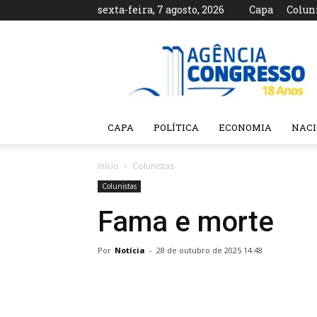
sexta-feira, 7 agosto, 2026
Capa
Colun
Agência
Congresso
CAPA
POLÍTICA
ECONOMIA
NAC
Início
Colunistas
Colunistas
Fama e morte
Por
Notícia
-
28 de outubro de 2025 14:48