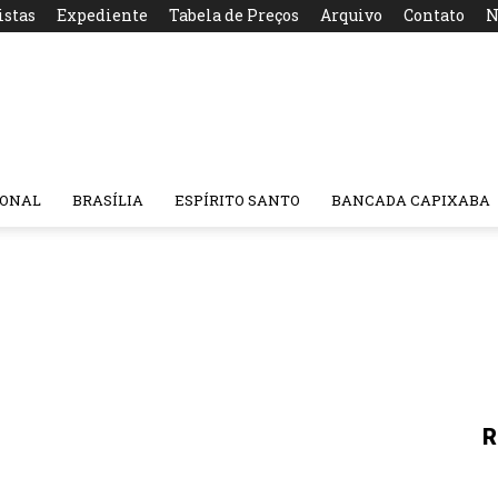
istas
Expediente
Tabela de Preços
Arquivo
Contato
N
IONAL
BRASÍLIA
ESPÍRITO SANTO
BANCADA CAPIXABA
R