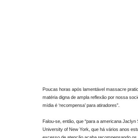
Poucas horas após lamentável massacre pratica
matéria digna de ampla reflexão por nossa soci
mídia é ‘recompensa’ para atiradores”.
Falou-se, então, que “para a americana Jaclyn S
University of New York, que há vários anos es
excesso de atenção acaba recompensando os at