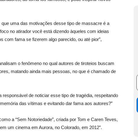
tam que uma das motivações desse tipo de massacre é a
foco no atirador você está dizendo àqueles com ideias
om fama se fizerem algo parecido, ou até pior”,
analisam o fenômeno no qual autores de tiroteios buscam
riores, matando ainda mais pessoas, no que é chamado de
a responsável de noticiar esse tipo de tragédia, respeitando
 a memória das vítimas e evitando dar fama aos autores?”
 como a “Sem Notoriedade”, criada por Tom e Caren Teves,
teio em um cinema em Aurora, no Colorado, em 2012”.