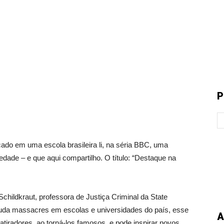
P
do em uma escola brasileira li, na séria BBC, uma
edade – e que aqui compartilho. O título: “Destaque na
childkraut, professora de Justiça Criminal da State
tuda massacres em escolas e universidades do país, esse
A
iradores, ao torná-los famosos, e pode inspirar novos