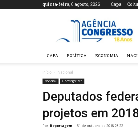
quinta-feira, 6 agosto, 2026
Capa
Colu
Agência
Congresso
CAPA
POLÍTICA
ECONOMIA
NAC
Início
Nacional
Nacional
Uncategorized
Deputados feder
projetos em 201
Por
Reportagem
-
31 de outubro de 2018 23:22