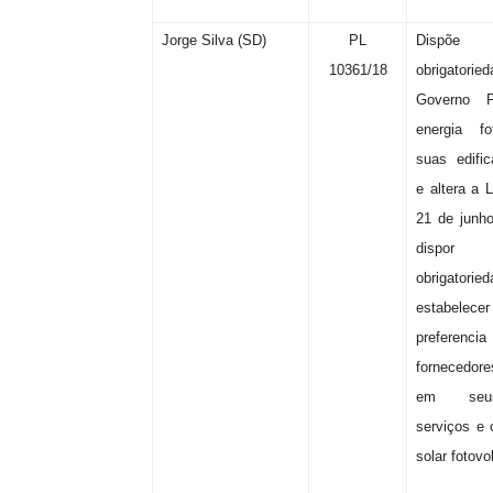
Jorge Silva (SD)
PL
Dispõe
10361/18
obrigato
Governo Fe
energia fo
suas edific
e altera a 
21 de junho
dispor
obrigat
estabelec
prefere
fornecedore
em seus
serviços e 
solar fotovo