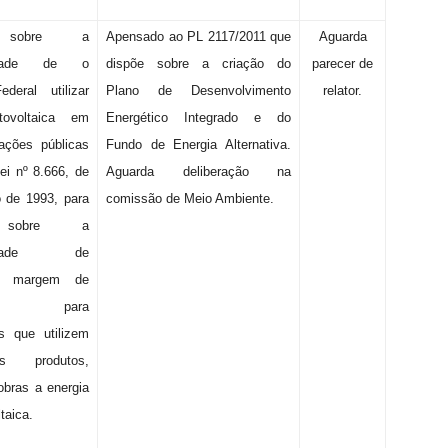
 sobre a
Apensado ao PL 2117/2011 que
Aguarda
riedade de o
dispõe sobre a criação do
parecer de
deral utilizar
Plano de Desenvolvimento
relator.
tovoltaica em
Energético Integrado e do
ações públicas
Fundo de Energia Alternativa.
Lei nº 8.666, de
Aguarda deliberação na
 de 1993, para
comissão de Meio Ambiente.
 sobre a
oriedade de
er margem de
ncia para
s que utilizem
 produtos,
obras a energia
ltaica.