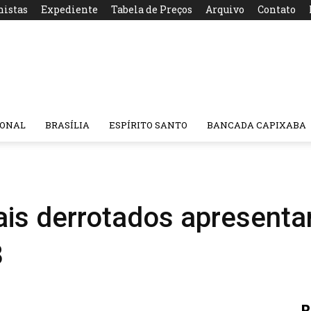
nistas
Expediente
Tabela de Preços
Arquivo
Contato
IONAL
BRASÍLIA
ESPÍRITO SANTO
BANCADA CAPIXABA
ais derrotados apresent
8
R