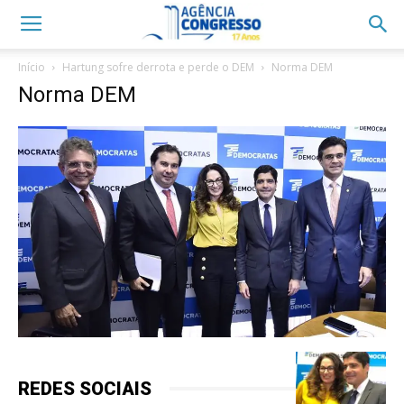
Início
Hartung sofre derrota e perde o DEM
Norma DEM
Norma DEM
REDES SOCIAIS