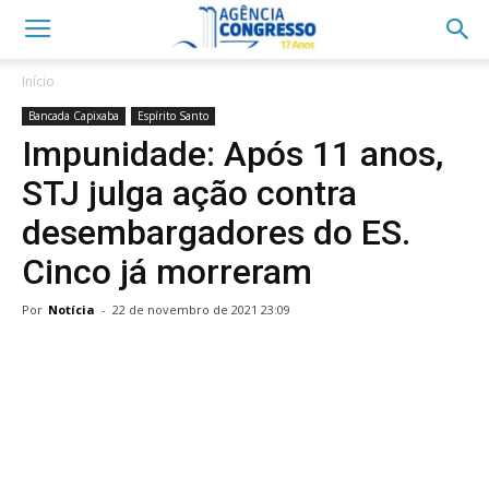
Início
Bancada Capixaba
Espírito Santo
Impunidade: Após 11 anos,
STJ julga ação contra
desembargadores do ES.
Cinco já morreram
Por
Notícia
-
22 de novembro de 2021 23:09