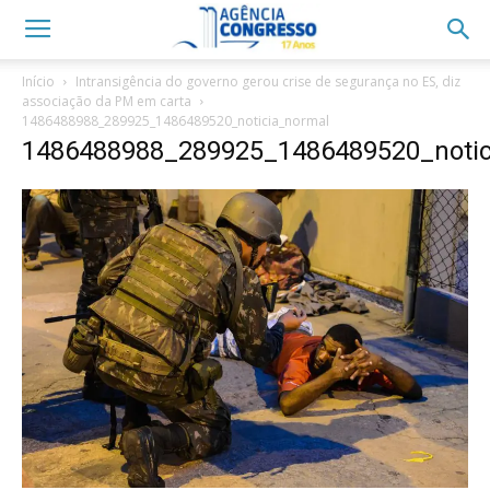
Início
Intransigência do governo gerou crise de segurança no ES, diz
associação da PM em carta
1486488988_289925_1486489520_noticia_normal
1486488988_289925_1486489520_notic