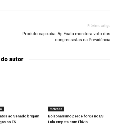
Próximo artigo
Produto capixaba: Ap Exata monitora voto dos
congressistas na Previdência
 do autor
to
Mercado
datos ao Senado brigam
Bolsonarismo perde força no ES.
gas no ES
Lula empata com Flávio