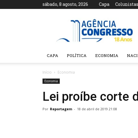
sábado, 8 agosto, 2026
Capa
Colunista
Agência
Congresso
CAPA
POLÍTICA
ECONOMIA
NAC
Início
Economia
Economia
Lei proíbe corte 
Por
Reportagem
-
18 de abril de 2019 21:08