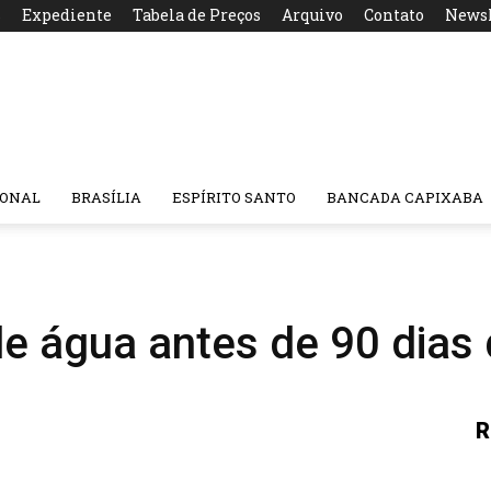
s
Expediente
Tabela de Preços
Arquivo
Contato
Newsl
IONAL
BRASÍLIA
ESPÍRITO SANTO
BANCADA CAPIXABA
de água antes de 90 dias
R