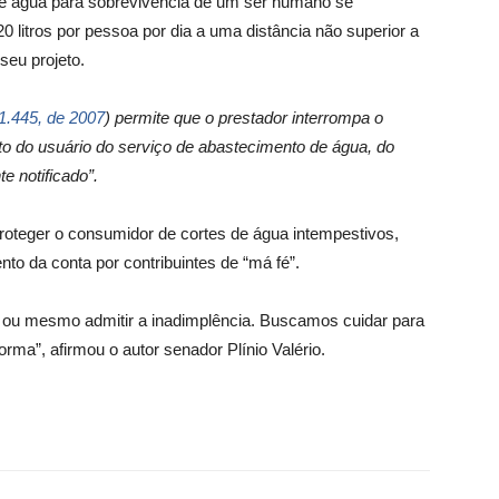
de água para sobrevivência de um ser humano se
0 litros por pessoa por dia a uma distância não superior a
 seu projeto.
11.445, de 2007
) permite que o prestador interrompa o
o do usuário do serviço de abastecimento de água, do
e notificado”.
proteger o consumidor de cortes de água intempestivos,
o da conta por contribuintes de “má fé”.
 ou mesmo admitir a inadimplência. Buscamos cuidar para
ma”, afirmou o autor senador Plínio Valério.