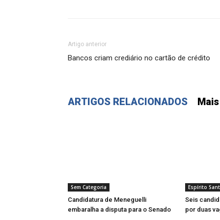
Artigo anterior
Bancos criam crediário no cartão de crédito
ARTIGOS RELACIONADOS
Mais
Sem Categoria
Espírito San
Candidatura de Meneguelli
Seis candi
embaralha a disputa para o Senado
por duas va