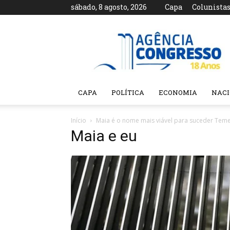
sábado, 8 agosto, 2026
Capa
Colunista
Agência
Congresso
CAPA
POLÍTICA
ECONOMIA
NAC
Início
Maia é o nome mais viável para suceder Teme
Maia e eu