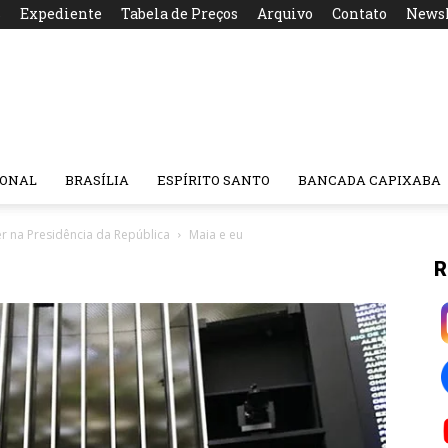
s
Expediente
Tabela de Preços
Arquivo
Contato
Newsl
IONAL
BRASÍLIA
ESPÍRITO SANTO
BANCADA CAPIXABA
r na Presidência da República
Maia e eu
R