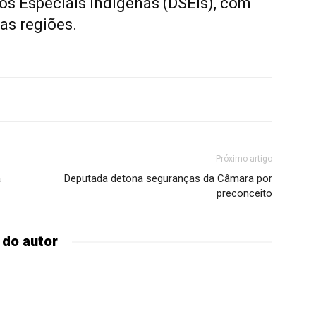
ios Especiais Indígenas (DSEIs), com
as regiões.
Próximo artigo
a
Deputada detona seguranças da Câmara por
preconceito
 do autor