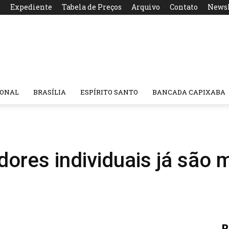
s
Expediente
Tabela de Preços
Arquivo
Contato
Newsl
IONAL
BRASÍLIA
ESPÍRITO SANTO
BANCADA CAPIXABA
res individuais já são m
R