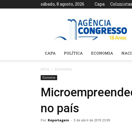
sábado, 8 agosto, 2026
Capa
Colunista
Agência
Congresso
CAPA
POLÍTICA
ECONOMIA
NAC
Início
Economia
Economia
Microempreendedo
no país
Por
Reportagem
-
3 de abril de 2019 23:09