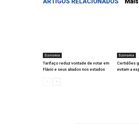
ARTIGOS RELACIONADOS
Mais
Economia
Economia
Tarifaço reduz vontade de votar em
Certidões gr
Flávio e seus aliados nos estados
evitam a ex