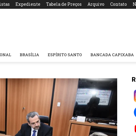
istas
Expediente
Tabela de Preços
Arquivo
Contato
N
IONAL
BRASÍLIA
ESPÍRITO SANTO
BANCADA CAPIXABA
R