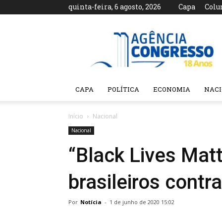
quinta-feira, 6 agosto, 2026
Capa
Colu
Agência
Congresso
CAPA
POLÍTICA
ECONOMIA
NAC
Início
Nacional
Nacional
“Black Lives Mat
brasileiros contr
Por
Notícia
-
1 de junho de 2020 15:02