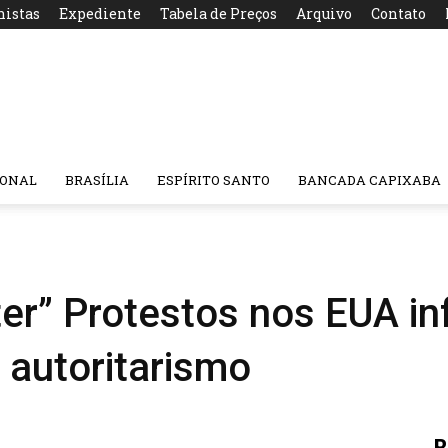
nistas
Expediente
Tabela de Preços
Arquivo
Contato
IONAL
BRASÍLIA
ESPÍRITO SANTO
BANCADA CAPIXABA
ter” Protestos nos EUA i
a autoritarismo
R