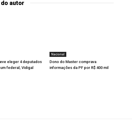
 do autor
Nacional
ve eleger 4 deputados
Dono do Master comprava
 um federal; Vidigal
informações da PF por R$ 400 mil