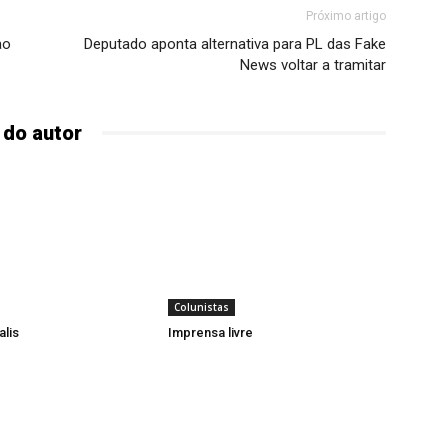
Próximo artigo
ao
Deputado aponta alternativa para PL das Fake
News voltar a tramitar
 do autor
Colunistas
alis
Imprensa livre