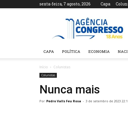
sexta-feira, 7 agosto, 2026
Capa
Colun
Agência
Congresso
CAPA
POLÍTICA
ECONOMIA
NAC
Início
Colunistas
Colunistas
Nunca mais
Por
Pedro Valls Feu Rosa
-
3 de setembro de 2023 22:1