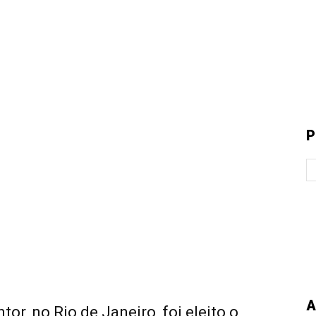
P
A
tor, no Rio de Janeiro, foi eleito o