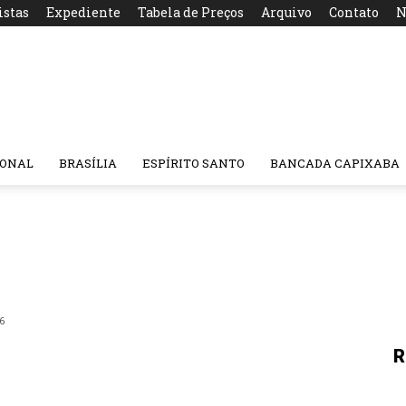
istas
Expediente
Tabela de Preços
Arquivo
Contato
N
IONAL
BRASÍLIA
ESPÍRITO SANTO
BANCADA CAPIXABA
6
R