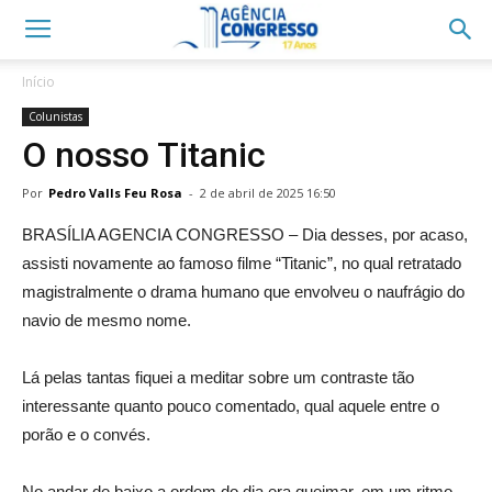
Início
Colunistas
O nosso Titanic
Por
Pedro Valls Feu Rosa
-
2 de abril de 2025 16:50
BRASÍLIA AGENCIA CONGRESSO – Dia desses, por acaso,
assisti novamente ao famoso filme “Titanic”, no qual retratado
magistralmente o drama humano que envolveu o naufrágio do
navio de mesmo nome.
Lá pelas tantas fiquei a meditar sobre um contraste tão
interessante quanto pouco comentado, qual aquele entre o
porão e o convés.
No andar de baixo a ordem do dia era queimar, em um ritmo