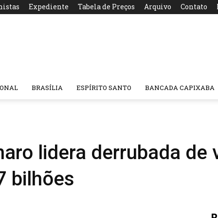
nistas
Expediente
Tabela de Preços
Arquivo
Contato
IONAL
BRASÍLIA
ESPÍRITO SANTO
BANCADA CAPIXABA
naro lidera derrubada de 
7 bilhões
R