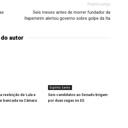
Próximo artigo
as
Seis meses antes de morrer fundador da
Itapemirim alertou governo sobre golpe da Ita
 do autor
Espírito Santo
a reeleição de Lula e
Seis candidatos ao Senado brigam
ar bancada na Câmara
por duas vagas no ES