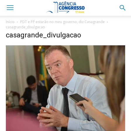
Início
PDT e PP estarão no meu governo, diz Casagrande
casagrande_divulgacao
casagrande_divulgacao