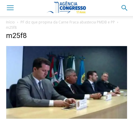
Início
PF diz que propina da Carne Fraca abastecia PMDB e PP
m25f8
m25f8