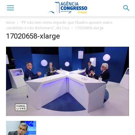
Início
“PP não tem como impedir que filiados apoiem outro
candidato e não Bolsonaro”, diz Ciro
17020658-xlarge
17020658-xlarge