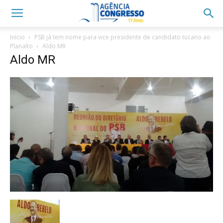
Início
PSB já tem nome para vice presidente de candidato tucano ao
Planalto
Aldo MR
Aldo MR