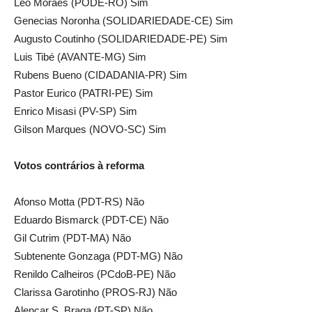
Léo Moraes (PODE-RO) Sim
Genecias Noronha (SOLIDARIEDADE-CE) Sim
Augusto Coutinho (SOLIDARIEDADE-PE) Sim
Luis Tibé (AVANTE-MG) Sim
Rubens Bueno (CIDADANIA-PR) Sim
Pastor Eurico (PATRI-PE) Sim
Enrico Misasi (PV-SP) Sim
Gilson Marques (NOVO-SC) Sim
Votos contrários à reforma
Afonso Motta (PDT-RS) Não
Eduardo Bismarck (PDT-CE) Não
Gil Cutrim (PDT-MA) Não
Subtenente Gonzaga (PDT-MG) Não
Renildo Calheiros (PCdoB-PE) Não
Clarissa Garotinho (PROS-RJ) Não
Alencar S. Braga (PT-SP) Não