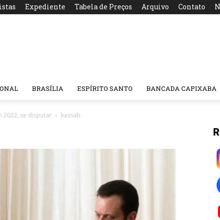
istas
Expediente
Tabela de Preços
Arquivo
Contato
N
IONAL
BRASÍLIA
ESPÍRITO SANTO
BANCADA CAPIXABA
 2022, se disputar
kassab
R