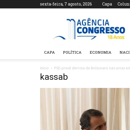
sexta-feira, 7 agosto, 2026
Capa
Colun
Agência
Congresso
CAPA
POLÍTICA
ECONOMIA
NAC
Início
PSD prevê derrota de Bolsonaro nas urnas em
kassab