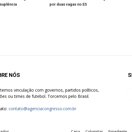
 suplência
por duas vagas no ES
BRE NÓS
S
temos vinculação com governos, partidos políticos,
giões ou times de futebol. Torcemos pelo Brasil.
ato:
contato@agenciacongresso.com.br
vados.
Capa
Colunistas
Expediente