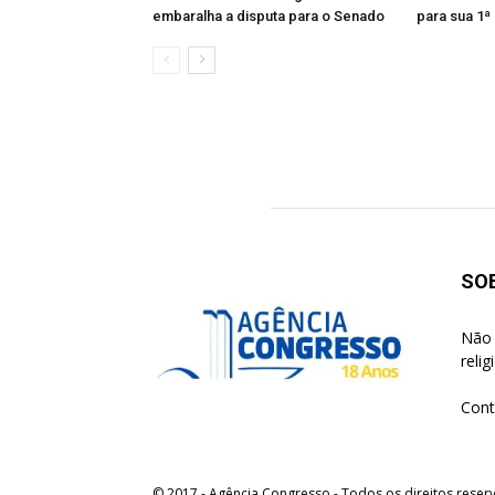
embaralha a disputa para o Senado
para sua 1ª
SO
Não 
reli
Cont
© 2017 - Agência Congresso - Todos os direitos reser