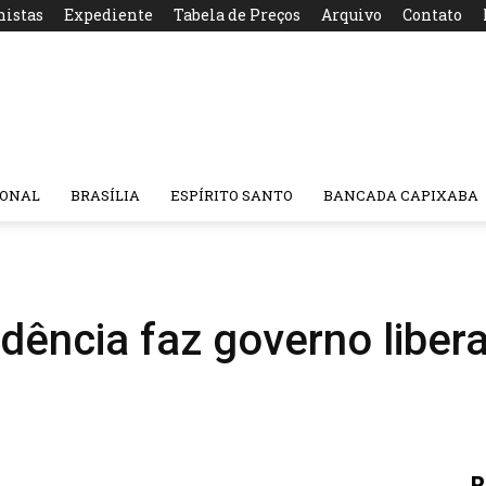
nistas
Expediente
Tabela de Preços
Arquivo
Contato
IONAL
BRASÍLIA
ESPÍRITO SANTO
BANCADA CAPIXABA
dência faz governo liber
R