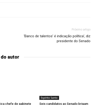
Próximo artigo
‘Banco de talentos’ é indicação política’, diz
presidente do Senado
 do autor
Espírito Santo
ica chefe de gabinete
Seis candidatos ao Senado brigam