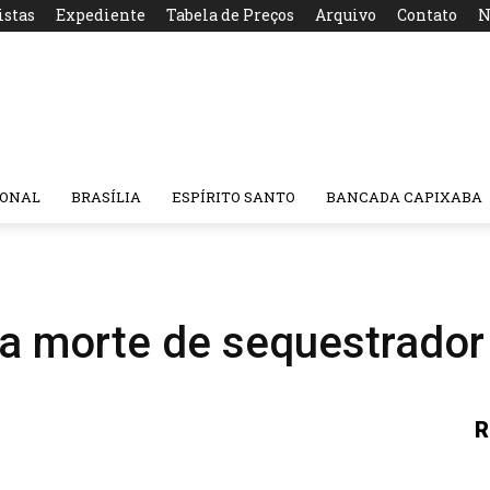
istas
Expediente
Tabela de Preços
Arquivo
Contato
N
IONAL
BRASÍLIA
ESPÍRITO SANTO
BANCADA CAPIXABA
a morte de sequestrador
R