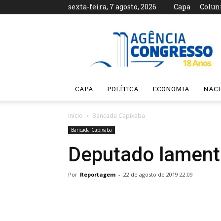
sexta-feira, 7 agosto, 2026
Capa
Colun
Agência
Congresso
CAPA
POLÍTICA
ECONOMIA
NAC
Início
Bancada Capixaba
Bancada Capixaba
Deputado lament
Por
Reportagem
-
22 de agosto de 2019 22:09