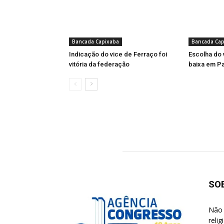
Bancada Capixaba
Bancada Cap
Indicação do vice de Ferraço foi
Escolha do 
vitória da federação
baixa em Pa
SO
Não 
reli