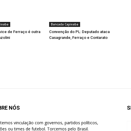
ixaba
Bancada Capixaba
vice de Ferraço é outra
Convenção do PL: Deputado ataca
zolini
Casagrande, Ferraço e Contarato
BRE NÓS
S
temos vinculação com governos, partidos políticos,
giões ou times de futebol. Torcemos pelo Brasil.