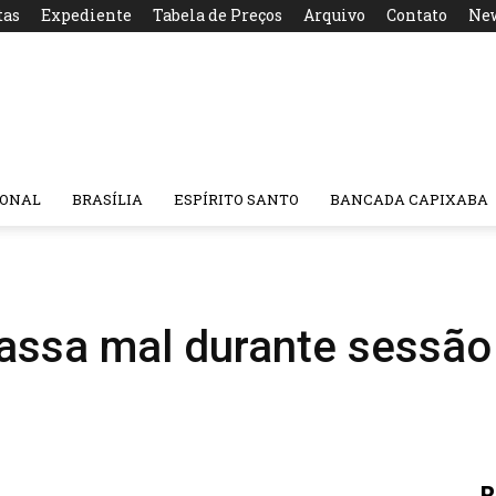
tas
Expediente
Tabela de Preços
Arquivo
Contato
New
IONAL
BRASÍLIA
ESPÍRITO SANTO
BANCADA CAPIXABA
assa mal durante sessão
R