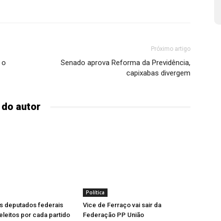
Próximo artigo
 o
Senado aprova Reforma da Previdência,
capixabas divergem
 do autor
Política
s deputados federais
Vice de Ferraço vai sair da
leitos por cada partido
Federação PP União