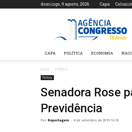
domingo, 9 agosto, 2026
Capa
Colunis
Agência
Congresso
CAPA
POLÍTICA
ECONOMIA
NAC
Início
Política
Política
Senadora Rose p
Previdência
Por
Reportagem
-
4 de setembro de 2019 16:10