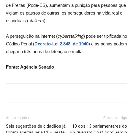
de Freitas (Pode-ES), aumentam a punição para pessoas que
vigiam os passos de outras, os perseguidores na vida real e
os virtuais (
stalkers
).
A perseguição na internet (
cyberstalking
) pode ser tipificada no
Código Penal (
Decreto-Lei 2.848, de 1940
) e as penas podem
chegar a três anos de detenção e multa.
Fonte: Agência Senado
Artigo anterior
Próximo artigo
Seis sugestões de cidadãos já
10 dos 13 parlamentares do
foram aceitas pela CDH neste
ES queriam Coaf com Sérgio