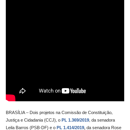
BRASÍLIA – Dois projetos na Comissão de Constituição,
Justiça e Cidadania (CCJ), o
PL 1.369/2019
, da senadora
Leila Barros (PSB-DF) e o
PL 1.414/2019
,
da senadora Rose