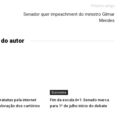
Próximo artigo
Senador quer impeachment do ministro Gilmar
Mendes
 do autor
Economia
atuitas pela internet
Fim da escala 6×1: Senado marca
ploração dos cartórios
para 1º de julho início do debate