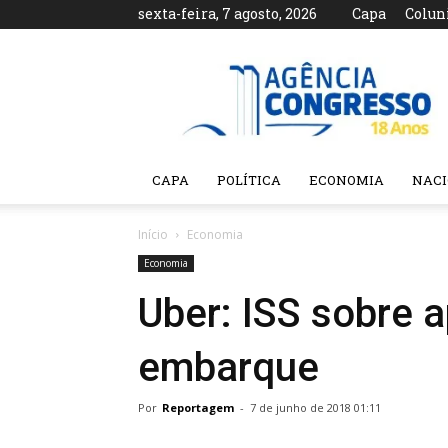
sexta-feira, 7 agosto, 2026
Capa
Colun
Agência
Congresso
CAPA
POLÍTICA
ECONOMIA
NAC
Início
Economia
Economia
Uber: ISS sobre a
embarque
Por
Reportagem
-
7 de junho de 2018 01:11