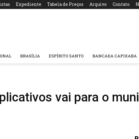
istas
Expediente
Tabela de Preços
Arquivo
Contato
N
IONAL
BRASÍLIA
ESPÍRITO SANTO
BANCADA CAPIXABA
plicativos vai para o mun
R