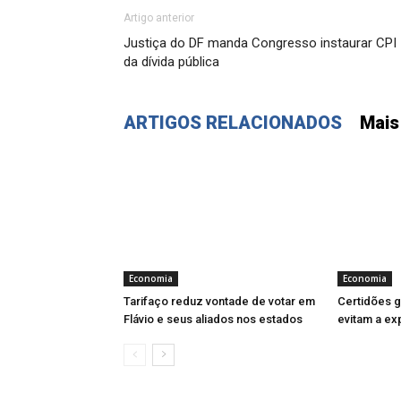
Artigo anterior
Justiça do DF manda Congresso instaurar CPI
da dívida pública
ARTIGOS RELACIONADOS
Mais
Economia
Economia
Tarifaço reduz vontade de votar em
Certidões gr
Flávio e seus aliados nos estados
evitam a ex