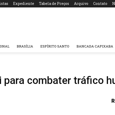
istas
Expediente
Tabela de Preços
Arquivo
Contato
N
IONAL
BRASÍLIA
ESPÍRITO SANTO
BANCADA CAPIXABA
i para combater tráfico 
R