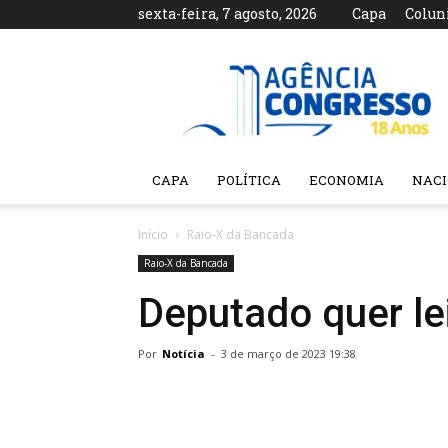
sexta-feira, 7 agosto, 2026
Capa
Colun
Agência
Congresso
CAPA
POLÍTICA
ECONOMIA
NAC
Início
Raio-X da Bancada
Raio-X da Bancada
Deputado quer le
Por
Notícia
-
3 de março de 2023 19:38