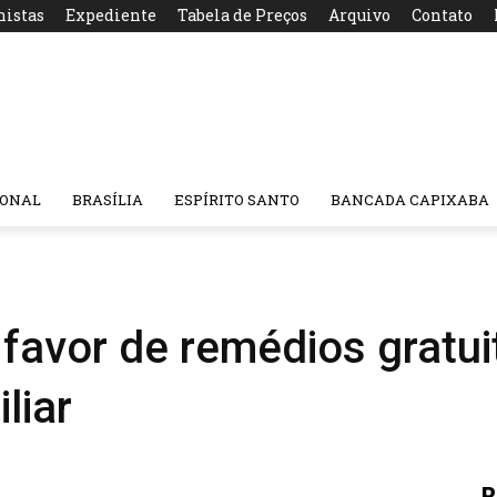
nistas
Expediente
Tabela de Preços
Arquivo
Contato
IONAL
BRASÍLIA
ESPÍRITO SANTO
BANCADA CAPIXABA
favor de remédios gratu
liar
R