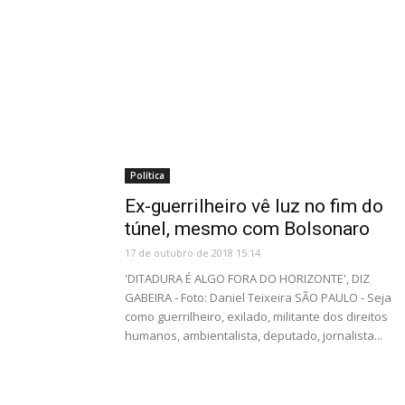
Política
Ex-guerrilheiro vê luz no fim do
túnel, mesmo com Bolsonaro
17 de outubro de 2018 15:14
'DITADURA É ALGO FORA DO HORIZONTE', DIZ
GABEIRA - Foto: Daniel Teixeira SÃO PAULO - Seja
como guerrilheiro, exilado, militante dos direitos
humanos, ambientalista, deputado, jornalista...