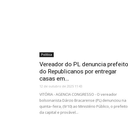
Política
Vereador do PL denuncia prefeit
do Republicanos por entregar
casas em...
12 de outubro de 2025 11:43
VITÓRIA - AGENCIA CONGRESSO - O vereador
bolsonarista Dárcio Bracarense (PL) denunciou na
quinta–feira, (9/10) ao Ministério Público, o prefeito
da capital e provável...