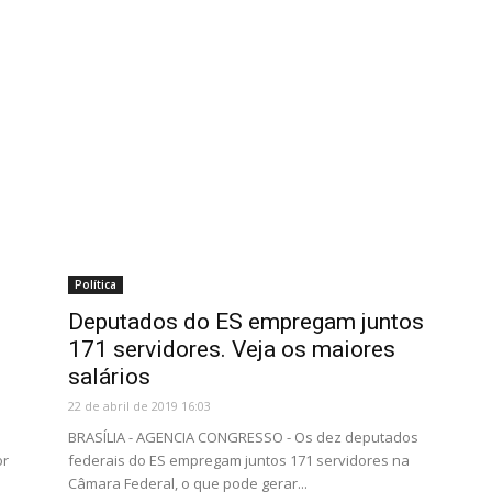
Política
Deputados do ES empregam juntos
171 servidores. Veja os maiores
salários
22 de abril de 2019 16:03
BRASÍLIA - AGENCIA CONGRESSO - Os dez deputados
or
federais do ES empregam juntos 171 servidores na
Câmara Federal, o que pode gerar...