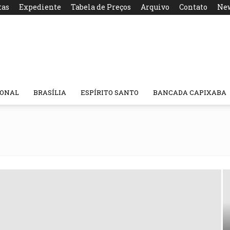
tas
Expediente
Tabela de Preços
Arquivo
Contato
New
IONAL
BRASÍLIA
ESPÍRITO SANTO
BANCADA CAPIXABA