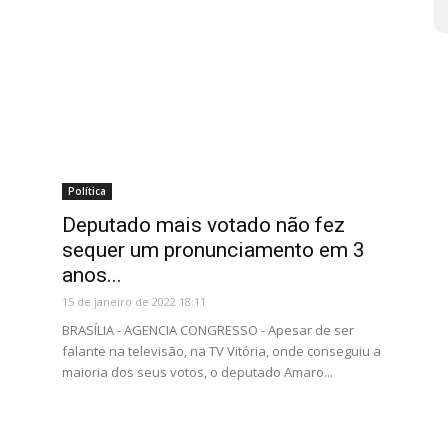
Política
o
Deputado mais votado não fez
sequer um pronunciamento em 3
anos...
15 de janeiro de 2022 18:11
BRASÍLIA - AGENCIA CONGRESSO - Apesar de ser
falante na televisão, na TV Vitória, onde conseguiu a
maioria dos seus votos, o deputado Amaro...