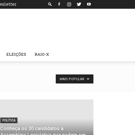
sletter
ELEIÇÕES
RAIO-X
MAIS POPULAR
POLÍTICA
Conheça os 30 candidatos a
Assembleia Legislativa que podem ser