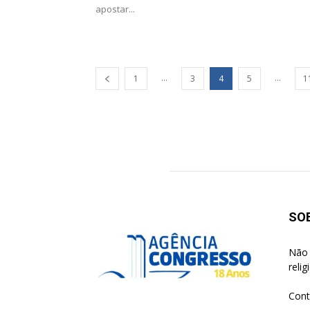
apostar...
...
...
1
3
4
5
1
SO
Não 
reli
Cont