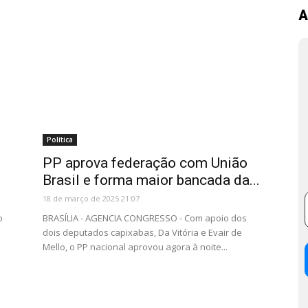
A
Política
PP aprova federação com União
Brasil e forma maior bancada da...
18 de março de 2025 21:07
o
BRASÍLIA - AGENCIA CONGRESSO - Com apoio dos
dois deputados capixabas, Da Vitória e Evair de
Mello, o PP nacional aprovou agora à noite...