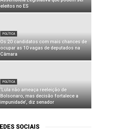
eleitos no ES
POLÍTICA
Os 20 candidatos com mais chances de
ocupar as 10 vagas de deputados na
Câmara
POLÍTICA
‘Lula não ameaça reeleição de
Bolsonaro, mas decisão fortalece a
impunidade’, diz senador
EDES SOCIAIS