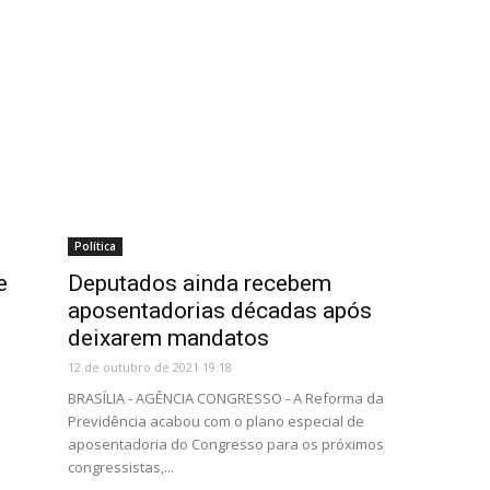
Política
e
Deputados ainda recebem
aposentadorias décadas após
deixarem mandatos
12 de outubro de 2021 19:18
BRASÍLIA - AGÊNCIA CONGRESSO - A Reforma da
Previdência acabou com o plano especial de
aposentadoria do Congresso para os próximos
congressistas,...