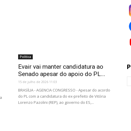
Política
Evair vai manter candidatura ao
P
Senado apesar do apoio do PL...
15 de julho de 2026 11:03
BRASÍLIA - AGENCIA CONGRESSO - Apesar do acordo
do PL com a candidatura do ex-prefeito de Vitória
ma
Lorenzo Pazolini (REP), ao governo do ES,...