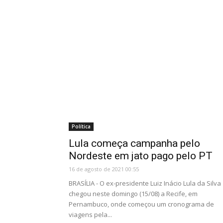
Política
Lula começa campanha pelo
Nordeste em jato pago pelo PT
16 de agosto de 2021 00:55
BRASÍLIA - O ex-presidente Luiz Inácio Lula da Silva
chegou neste domingo (15/08) a Recife, em
Pernambuco, onde começou um cronograma de
viagens pela...