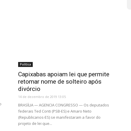
Política
Capixabas apoiam lei que permite
retomar nome de solteiro após
divórcio
14 de dezembro de 2019 13:05
o
BRASÍLIA — AGENCIA CONGRESSO — Os deputados
federais Ted Conti (PSB-ES) e Amaro Neto
(Republicanos-ES) se manifestaram a favor do
projeto de lei que...