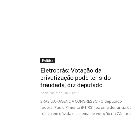
Política
Eletrobrás: Votação da
privatização pode ter sido
fraudada, diz deputado
22 de maio de 2021 12:13
BRASÍLIA - AGENCIA CONGRESSO - O deputado
federal Paulo Pimenta (PT-RS) fez uma denúncia q
coloca em dúvida o sistema de votação na Câmara.