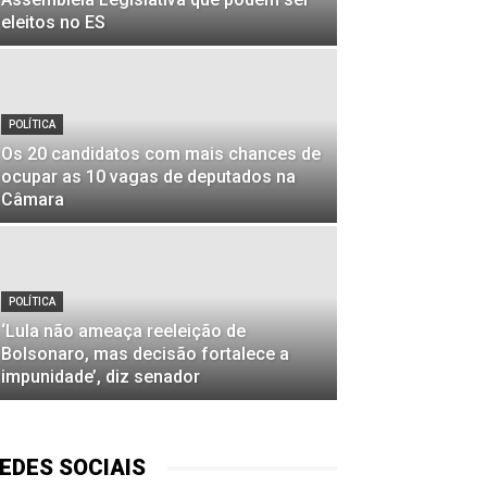
eleitos no ES
POLÍTICA
Os 20 candidatos com mais chances de
ocupar as 10 vagas de deputados na
Câmara
POLÍTICA
‘Lula não ameaça reeleição de
Bolsonaro, mas decisão fortalece a
impunidade’, diz senador
EDES SOCIAIS