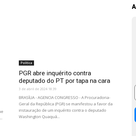
A
Política
PGR abre inquérito contra
deputado do PT por tapa na cara
3 de abril de 2024 18:39
BRASÍLIA - AGENCIA CONGRESSO - A Procuradoria-
Geral da República (PGR) se manifestou a favor da
instauração de um inquérito contra o deputado
ue
Washington Quaquá...
..