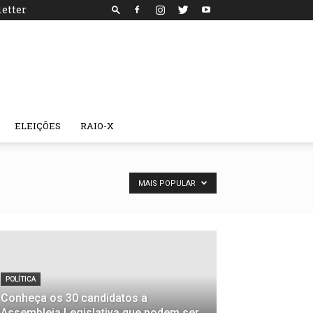
etter
ELEIÇÕES
RAIO-X
MAIS POPULAR
POLÍTICA
Conheça os 30 candidatos a
Assembleia Legislativa que podem ser