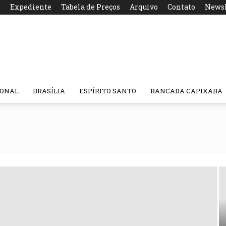
s
Expediente
Tabela de Preços
Arquivo
Contato
Newsl
IONAL
BRASÍLIA
ESPÍRITO SANTO
BANCADA CAPIXABA