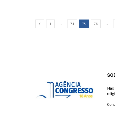
...
...
1
74
75
76
SO
Não 
reli
Cont