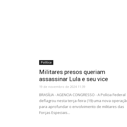
Política
Militares presos queriam
assassinar Lula e seu vice
19 de novembro de 2024 11:39
BRASÍLIA - AGENCIA CONGRESSO - A Polícia Federal
deflagrou nesta terça-feira (19) uma nova operaçã
para aprofundar o envolvimento de militares das
Forças Especiais...