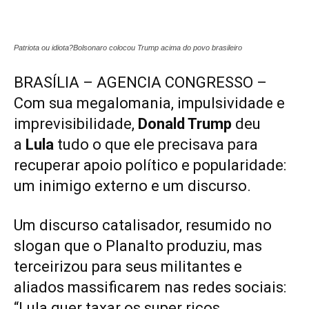
Patriota ou idiota?Bolsonaro colocou Trump acima do povo brasileiro
BRASÍLIA – AGENCIA CONGRESSO –
Com sua megalomania, impulsividade e
imprevisibilidade,
Donald Trump
deu
a
Lula
tudo o que ele precisava para
recuperar apoio político e popularidade:
um inimigo externo e um discurso.
Um discurso catalisador, resumido no
slogan que o Planalto produziu, mas
terceirizou para seus militantes e
aliados massificarem nas redes sociais:
“Lula quer taxar os super ricos,