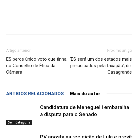
Artigo anterior
Próximo artigo
ES perde único voto que tinha
‘ES será um dos estados mais
no Conselho de Ética da
prejudicados pela taxação’, diz
Câmara
Casagrande
ARTIGOS RELACIONADOS
Mais do autor
Candidatura de Meneguelli embaralha
a disputa para o Senado
Sem Categoria
PV aposta na reeleição de Lula e prevê