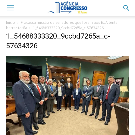
Início
Fracassa missão de senadores que foram aos EUA tentar
barrar tarifa
1_54688333320_9ccbd7265a_c-57634326
1_54688333320_9ccbd7265a_c-
57634326