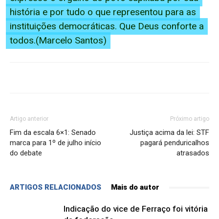
história e por tudo o que representou para as
instituições democráticas. Que Deus conforte a
todos.(Marcelo Santos)
Artigo anterior
Próximo artigo
Fim da escala 6×1: Senado
Justiça acima da lei: STF
marca para 1º de julho início
pagará penduricalhos
do debate
atrasados
ARTIGOS RELACIONADOS
Mais do autor
Indicação do vice de Ferraço foi vitória