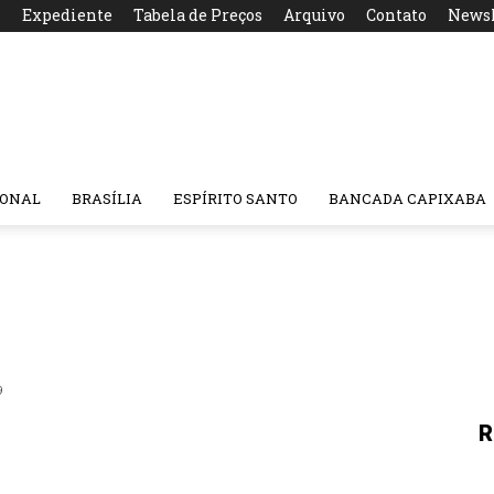
s
Expediente
Tabela de Preços
Arquivo
Contato
Newsl
IONAL
BRASÍLIA
ESPÍRITO SANTO
BANCADA CAPIXABA
9
R