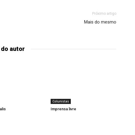
Próximo artigo
Mais do mesmo
 do autor
Colunistas
alis
Imprensa livre