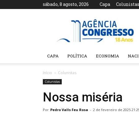
sábado, 8 agosto, 2026
Capa
Colunista
Agência
Congresso
CAPA
POLÍTICA
ECONOMIA
NAC
Início
Colunistas
Colunistas
Nossa miséria
Por
Pedro Valls Feu Rosa
-
2 de fevereiro de 2025 21:2