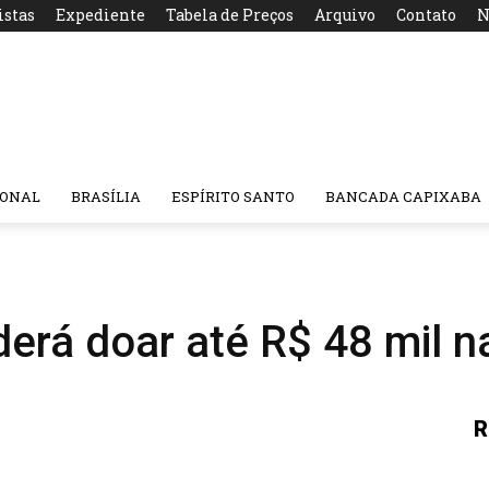
istas
Expediente
Tabela de Preços
Arquivo
Contato
N
IONAL
BRASÍLIA
ESPÍRITO SANTO
BANCADA CAPIXABA
derá doar até R$ 48 mil n
R