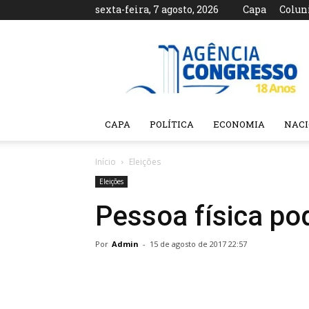
sexta-feira, 7 agosto, 2026
Capa
Colun
Agência
Congresso
CAPA
POLÍTICA
ECONOMIA
NAC
Início
Eleições
Eleições
Pessoa física po
Por
Admin
-
15 de agosto de 2017 22:57