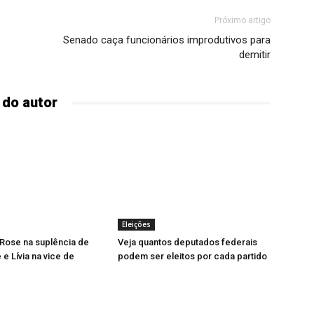
Próximo artigo
Senado caça funcionários improdutivos para
demitir
 do autor
Eleições
Rose na suplência de
Veja quantos deputados federais
e Lívia na vice de
podem ser eleitos por cada partido