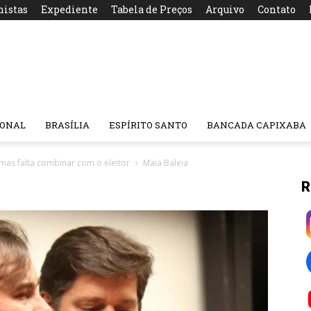
nistas
Expediente
Tabela de Preços
Arquivo
Contato
IONAL
BRASÍLIA
ESPÍRITO SANTO
BANCADA CAPIXABA
mas falta combinar com o eleitor
Maia Baleia
R