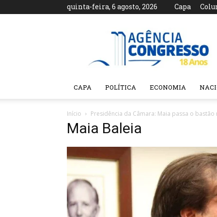
quinta-feira, 6 agosto, 2026
Capa
Colu
Agência
Congresso
CAPA
POLÍTICA
ECONOMIA
NAC
Início
Presidência da Câmara: Maia passa o bastão 
Maia Baleia