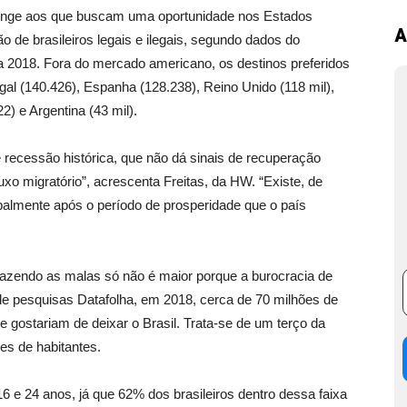
tringe aos que buscam uma oportunidade nos Estados
A
o de brasileiros legais e ilegais, segundo dados do
 a 2018. Fora do mercado americano, os destinos preferidos
gal (140.426), Espanha (128.238), Reino Unido (118 mil),
2) e Argentina (43 mil).
 recessão histórica, que não dá sinais de recuperação
fluxo migratório”, acrescenta Freitas, da HW. “Existe, de
ipalmente após o período de prosperidade que o país
fazendo as malas só não é maior porque a burocracia de
 de pesquisas Datafolha, em 2018, cerca de 70 milhões de
 gostariam de deixar o Brasil. Trata-se de um terço da
es de habitantes.
16 e 24 anos, já que 62% dos brasileiros dentro dessa faixa