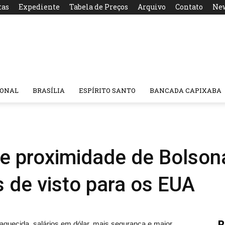
tas
Expediente
Tabela de Preços
Arquivo
Contato
New
IONAL
BRASÍLIA
ESPÍRITO SANTO
BANCADA CAPIXABA
 e proximidade de Bolso
 de visto para os EUA
R
uecida, salários em dólar, mais segurança e maior