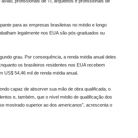
 avião, profissionais de TI, arquitetos e profissionais de
pante para as empresas brasileiras no médio e longo
 trabalham legalmente nos EUA são pós-graduados ou
undo grau. Por consequência, a renda média anual deles
Enquanto os brasileiros residentes nos EUA recebem
m US$ 54,46 mil de renda média anual.
 sendo capaz de absorver sua mão de obra qualificada, o
lentos e, também, que o nível médio de qualificação dos
se mostrado superior ao dos americanos”, acrescenta o