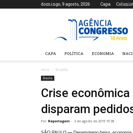
domingo, 9 agosto, 2026
Capa
Colunis
Agência
Congresso
CAPA
POLÍTICA
ECONOMIA
NAC
Início
Brasília
Brasília
Crise econômica
disparam pedidos
Por
Reportagem
-
5 de agosto de 2019 19:38
SÃO PAULO
—
Desemprego baixo, economia aq