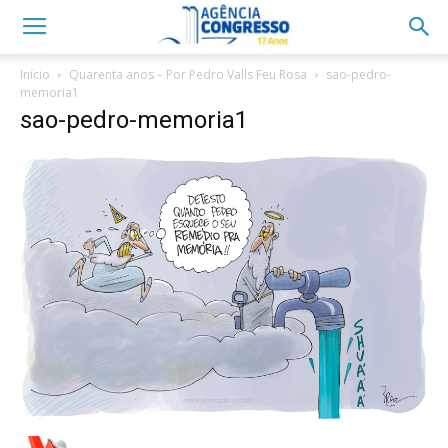
Início
Quarenta anos – Por Pedro Valls Feu Rosa
sao-pedro-
memoria1
sao-pedro-memoria1