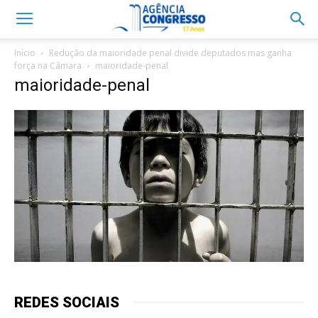
Início
Redução da maioridade penal divide deputados mas ganha
força na Câmara
maioridade-penal
maioridade-penal
REDES SOCIAIS