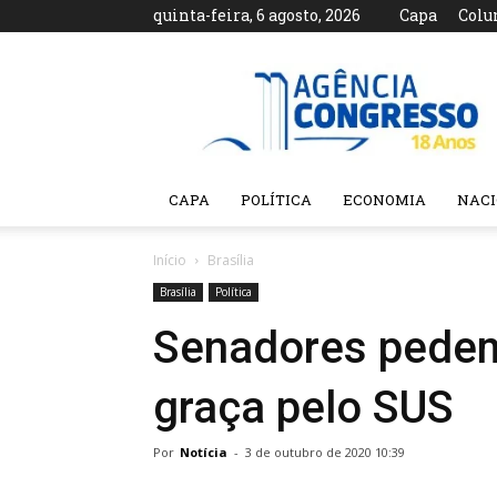
quinta-feira, 6 agosto, 2026
Capa
Colu
Agência
Congresso
CAPA
POLÍTICA
ECONOMIA
NAC
Início
Brasília
Brasília
Política
Senadores pedem 
graça pelo SUS
Por
Notícia
-
3 de outubro de 2020 10:39