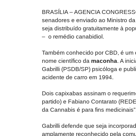
BRASÍLIA – AGENCIA CONGRESSO –
senadores e enviado ao Ministro d
seja distribuído gratuitamente à p
– o remédio canabidiol.
Também conhecido por CBD, é um do
nome científico da
maconha
. A ini
Gabrilli (PSDB/SP) psicóloga e public
acidente de carro em 1994.
Dois capixabas assinam o requerime
partido) e Fabiano Contarato (REDE)
da Cannabis é para fins medicinais”
Gabrilli defende que seja incorpora
amplamente reconhecido pela comun