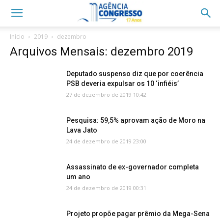
Início
2019
dezembro
Arquivos Mensais: dezembro 2019
Deputado suspenso diz que por coerência
PSB deveria expulsar os 10 ‘infiéis’
27 de dezembro de 2019 10:42
Pesquisa: 59,5% aprovam ação de Moro na
Lava Jato
24 de dezembro de 2019 23:00
Assassinato de ex-governador completa
um ano
24 de dezembro de 2019 00:31
Projeto propõe pagar prêmio da Mega-Sena