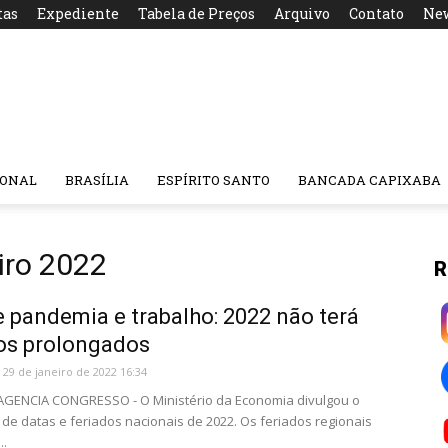
tas
Expediente
Tabela de Preços
Arquivo
Contato
New
IONAL
BRASÍLIA
ESPÍRITO SANTO
BANCADA CAPIXABA
iro 2022
R
 pandemia e trabalho: 2022 não terá
os prolongados
29 de janeiro de 2022 16:34
 AGENCIA CONGRESSO - O Ministério da Economia divulgou o
 de datas e feriados nacionais de 2022. Os feriados regionais
..