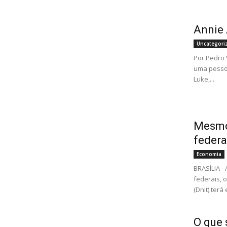
Annie
Uncategori
Por Pedro 
uma pessoa
Luke,...
Mesmo 
federa
Economia
BRASÍLIA 
federais, 
(Dnit) ter
O que 