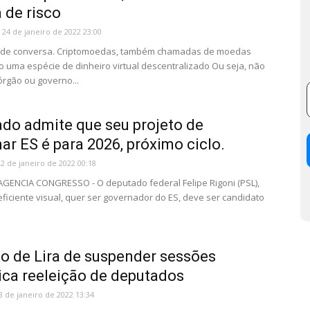
de risco
24 de janeiro de 2022 23:00
io de conversa. Criptomoedas, também chamadas de moedas
são uma espécie de dinheiro virtual descentralizado Ou seja, não
órgão ou governo...
do admite que seu projeto de
ar ES é para 2026, próximo ciclo.
22 de janeiro de 2022 00:18
 AGENCIA CONGRESSO - O deputado federal Felipe Rigoni (PSL),
eficiente visual, quer ser governador do ES, deve ser candidato
o de Lira de suspender sessões
ica reeleição de deputados
8 de janeiro de 2022 13:34