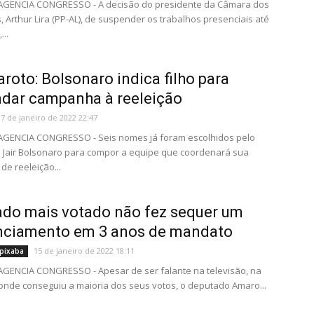
- AGENCIA CONGRESSO - A decisão do presidente da Câmara dos
 Arthur Lira (PP-AL), de suspender os trabalhos presenciais até
...
roto: Bolsonaro indica filho para
dar campanha à reeleição
17 de janeiro de 2022 22:47
 AGENCIA CONGRESSO - Seis nomes já foram escolhidos pelo
 Jair Bolsonaro para compor a equipe que coordenará sua
e reeleição...
do mais votado não fez sequer um
nciamento em 3 anos de mandato
15 de janeiro de 2022 18:11
pixaba
 AGENCIA CONGRESSO - Apesar de ser falante na televisão, na
, onde conseguiu a maioria dos seus votos, o deputado Amaro...