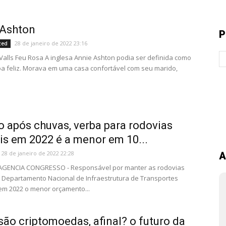
 Ashton
P
28 de janeiro de 2022 23:16
zed
Valls Feu Rosa A inglesa Annie Ashton podia ser definida como
 feliz. Morava em uma casa confortável com seu marido,
após chuvas, verba para rodovias
is em 2022 é a menor em 10...
28 de janeiro de 2022 22:28
A
- AGENCIA CONGRESSO - Responsável por manter as rodovias
o Departamento Nacional de Infraestrutura de Transportes
á em 2022 o menor orçamento...
são criptomoedas, afinal? o futuro da