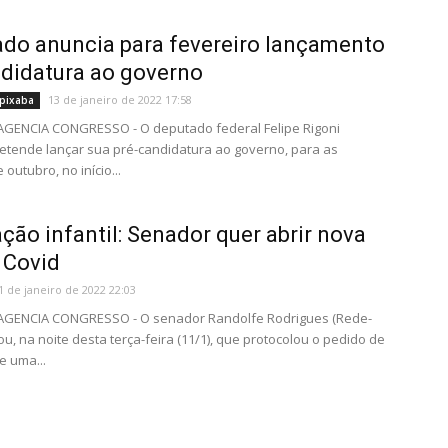
do anuncia para fevereiro lançamento
didatura ao governo
13 de janeiro de 2022 17:58
pixaba
 AGENCIA CONGRESSO - O deputado federal Felipe Rigoni
retende lançar sua pré-candidatura ao governo, para as
 outubro, no início...
ção infantil: Senador quer abrir nova
 Covid
1 de janeiro de 2022 22:03
- AGENCIA CONGRESSO - O senador Randolfe Rodrigues (Rede-
ou, na noite desta terça-feira (11/1), que protocolou o pedido de
e uma...