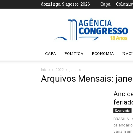
domingo, 9 agosto, 2026
Capa
Colunis
Agência
Congresso
CAPA
POLÍTICA
ECONOMIA
NAC
Início
2022
janeiro
Arquivos Mensais: jane
Ano de
feriad
Economia
BRASÍLIA -
calendário
variam em.