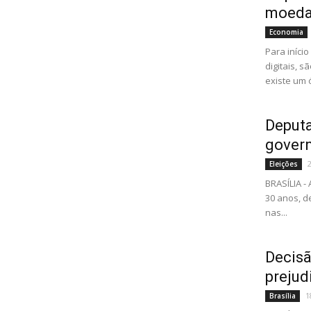
moeda 
Economia
Para iníc
digitais, 
existe um 
Deputa
govern
Eleições
BRASÍLIA -
30 anos, d
nas...
Decisã
prejud
1
Brasília