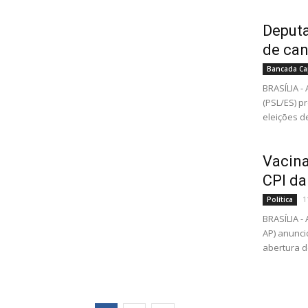
Deputa
de can
Bancada Ca
BRASÍLIA -
(PSL/ES) p
eleições de
Vacina
CPI da
1
Política
BRASÍLIA 
AP) anunci
abertura d