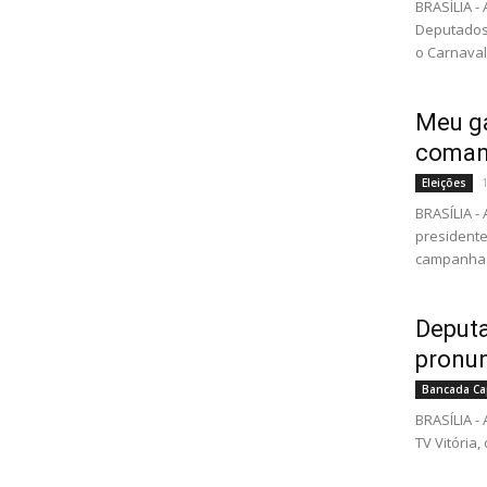
BRASÍLIA 
Deputados,
o Carnaval,
Meu ga
coman
Eleições
BRASÍLIA -
presidente
campanha d
Deputa
pronu
Bancada Ca
BRASÍLIA -
TV Vitória