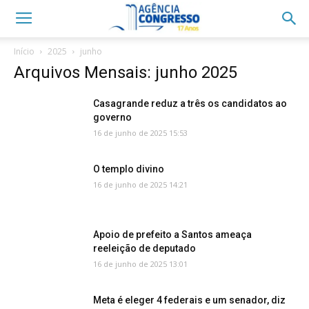
Início
2025
junho
Arquivos Mensais: junho 2025
Casagrande reduz a três os candidatos ao
governo
16 de junho de 2025 15:53
O templo divino
16 de junho de 2025 14:21
Apoio de prefeito a Santos ameaça
reeleição de deputado
16 de junho de 2025 13:01
Meta é eleger 4 federais e um senador, diz