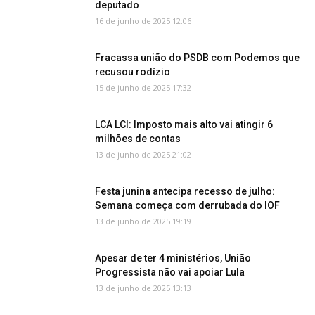
deputado
16 de junho de 2025 12:06
Fracassa união do PSDB com Podemos que
recusou rodízio
15 de junho de 2025 17:32
LCA LCI: Imposto mais alto vai atingir 6
milhões de contas
13 de junho de 2025 21:02
Festa junina antecipa recesso de julho:
Semana começa com derrubada do IOF
13 de junho de 2025 19:19
Apesar de ter 4 ministérios, União
Progressista não vai apoiar Lula
13 de junho de 2025 13:13