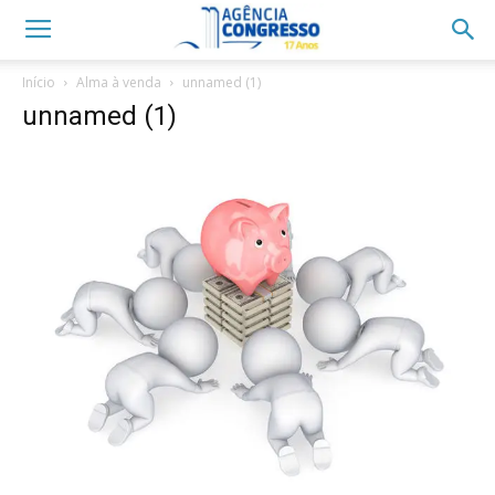
Início
Alma à venda
unnamed (1)
unnamed (1)