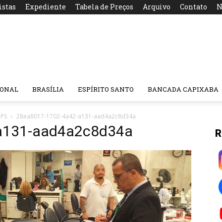
istas
Expediente
Tabela de Preços
Arquivo
Contato
N
IONAL
BRASÍLIA
ESPÍRITO SANTO
BANCADA CAPIXABA
PPS
28ea8017-1702-4a42-a131-aad4a2c8d34a
a131-aad4a2c8d34a
R