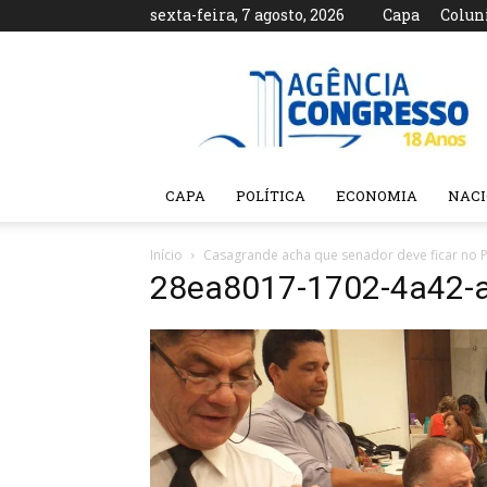
sexta-feira, 7 agosto, 2026
Capa
Colun
Agência
Congresso
CAPA
POLÍTICA
ECONOMIA
NAC
Início
Casagrande acha que senador deve ficar no 
28ea8017-1702-4a42-