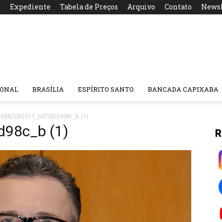
s
Expediente
Tabela de Preços
Arquivo
Contato
Newsl
IONAL
BRASÍLIA
ESPÍRITO SANTO
BANCADA CAPIXABA
16882092017_647d03d98c_b (1)
98c_b (1)
R