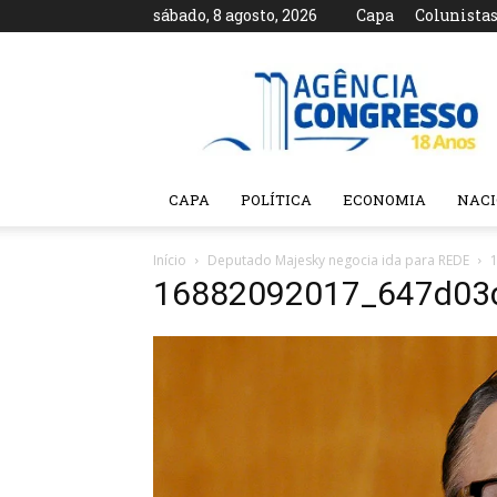
sábado, 8 agosto, 2026
Capa
Colunista
Agência
Congresso
CAPA
POLÍTICA
ECONOMIA
NAC
Início
Deputado Majesky negocia ida para REDE
16882092017_647d03d