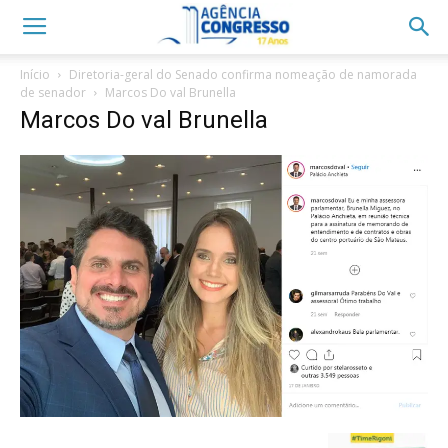
Início
Diretoria-geral do Senado confirma nomeação de namorada
de senador
Marcos Do val Brunella
Marcos Do val Brunella