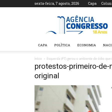
sexta-feira, 7 agosto, 2026
Capa
Colun
Agência
Congresso
CAPA
POLÍTICA
ECONOMIA
NAC
Início
Esquerda (PT) gerou o ambiente de ódio que 
protestos-primeiro-d
original