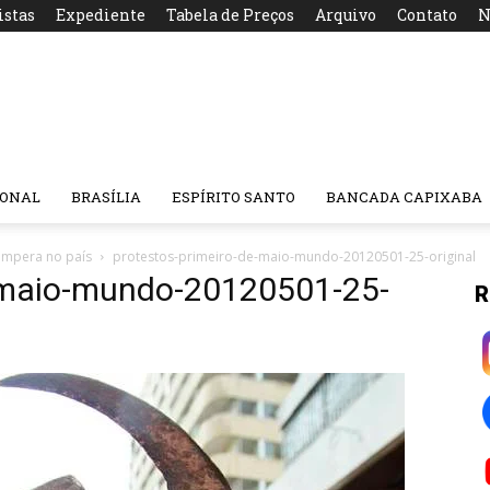
istas
Expediente
Tabela de Preços
Arquivo
Contato
N
IONAL
BRASÍLIA
ESPÍRITO SANTO
BANCADA CAPIXABA
impera no país
protestos-primeiro-de-maio-mundo-20120501-25-original
e-maio-mundo-20120501-25-
R