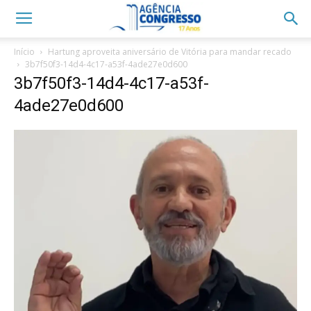
Início
Hartung aproveita aniversário de Vitória para mandar recado
3b7f50f3-14d4-4c17-a53f-4ade27e0d600
3b7f50f3-14d4-4c17-a53f-
4ade27e0d600