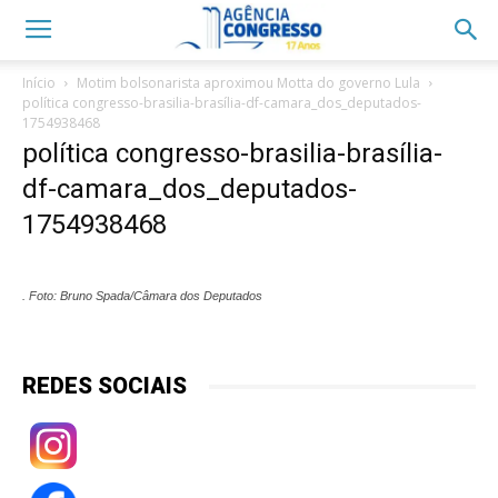
Início
Motim bolsonarista aproximou Motta do governo Lula
política congresso-brasilia-brasília-df-camara_dos_deputados-
1754938468
política congresso-brasilia-brasília-
df-camara_dos_deputados-
1754938468
. Foto: Bruno Spada/Câmara dos Deputados
REDES SOCIAIS