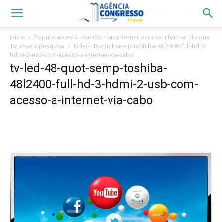
Início
População está usando mais internet para se informar do que
TV, revela pesquisa
tv-led-48-quot-semp-toshiba-48l2400-full-hd-3-
hdmi-2-usb-com-acesso-a-internet-via-cabo
tv-led-48-quot-semp-toshiba-
48l2400-full-hd-3-hdmi-2-usb-com-
acesso-a-internet-via-cabo